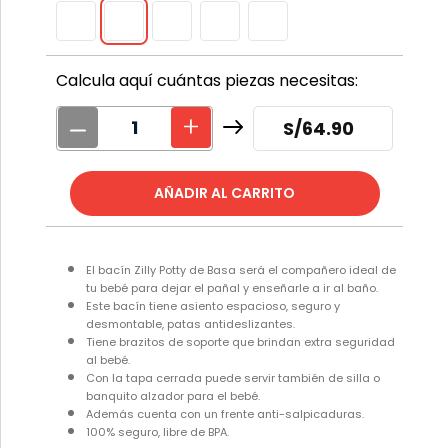
Calcula aquí cuántas piezas necesitas:
S/
64.90
El bacín Zilly Potty de Basa será el compañero ideal de
tu bebé para dejar el pañal y enseñarle a ir al baño.
Este bacín tiene asiento espacioso, seguro y
desmontable, patas antideslizantes.
Tiene brazitos de soporte que brindan extra seguridad
al bebé.
Con la tapa cerrada puede servir también de silla o
banquito alzador para el bebé.
Además cuenta con un frente anti-salpicaduras.
100% seguro, libre de BPA.