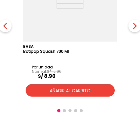
BASA
Botipop Squash 760 Ml
S/
12
.
90
S/
8
.
90