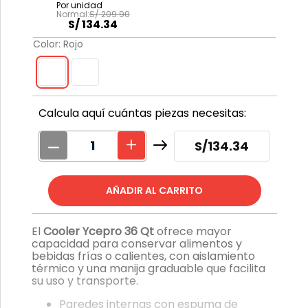
S/
209
.
90
S/
134
.
34
Color
:
Rojo
Calcula aquí cuántas piezas necesitas:
S/
134.34
El
Cooler Ycepro 36 Qt
ofrece mayor
capacidad para conservar alimentos y
bebidas frías o calientes, con aislamiento
térmico y una manija graduable que facilita
su uso y transporte.
Paredes internas con espuma de