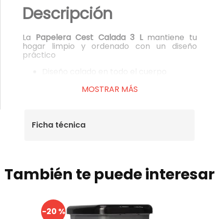
Descripción
La
Papelera Cest Calada 3 L
mantiene tu
hogar limpio y ordenado con un diseño
práctico
Diseño calado en todo el cuerpo
Posee 4 regatones antideslizantes
Tiene bordes para fijar bolsas y evita
MOSTRAR MÁS
que se resbalen
Material:
Polipropileno (PP).
Medidas aprox:
Largo: 14 cm x Ancho: 14
cm x Altura: 23.6 cm
Ficha técnica
Capacidad:
3L
También te puede interesar
-
20 %