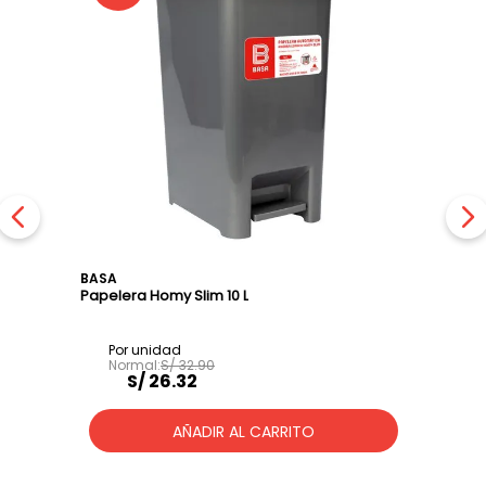
BASA
Papelera Homy Slim 10 L
S/
32
.
90
S/
26
.
32