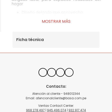
hogar
Diseño delgado que aprovecha
espacios reducidos
Al pisar el pedal, la tapa se levanta para
MOSTRAR MÁS
facilitar su uso
Cuenta con un seguro interno para
asegurar la bolsa
Material:
Cuerpo: Polipropileno (PP).
Ficha técnica
Medidas aprox:
Largo: 30.9 cm x Ancho:
22.4 cm x Altura: 39.3 cm
Capacidad:
15L
Contacto:
Atención al cliente - 948012344
Email:
atencionalcliente@basa.com.pe
Ventas Contact Center:
968 278 497
|
945 496 074
|
932 917 474