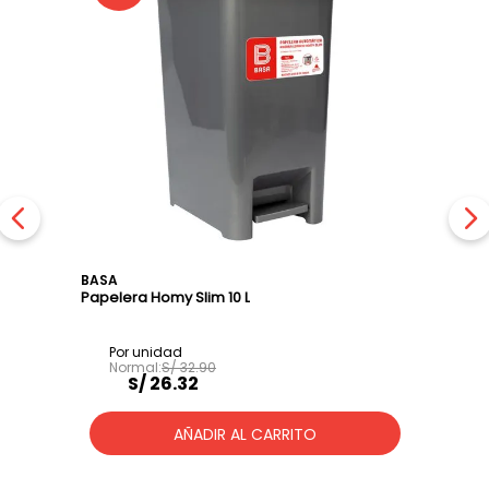
BASA
Papelera Homy Slim 10 L
S/
32
.
90
S/
26
.
32