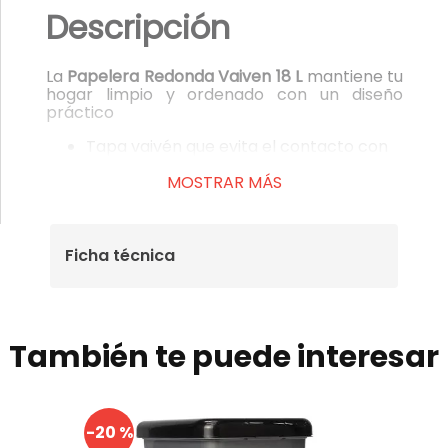
Descripción
La
Papelera Redonda Vaiven 18 L
mantiene tu
hogar limpio y ordenado con un diseño
práctico
Tapa vaivén que evita el contacto con
residuos
Diseño resistente para uso prolongado
MOSTRAR MÁS
Material:
Polipropileno (PP).
Medidas aprox:
Diámetro: 27,5 x Altura:
54,0 cm
Capacidad:
18L
Ficha técnica
También te puede interesar
-
20 %