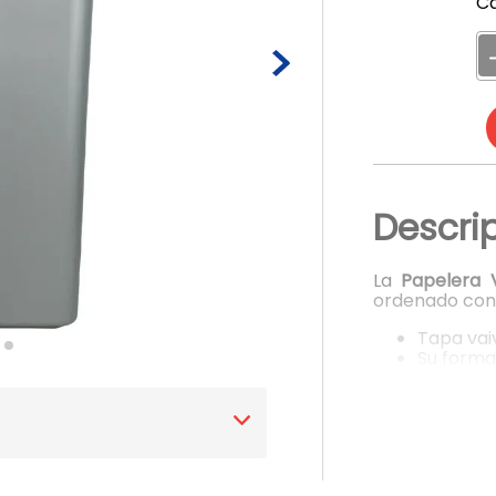
Ca
9
.
botella
10
.
caja conservadora
Descri
La
Papelera V
ordenado con 
Tapa vai
Su forma
Tapa con
interna
Diseño r
Material
Medidas 
73.5 cm