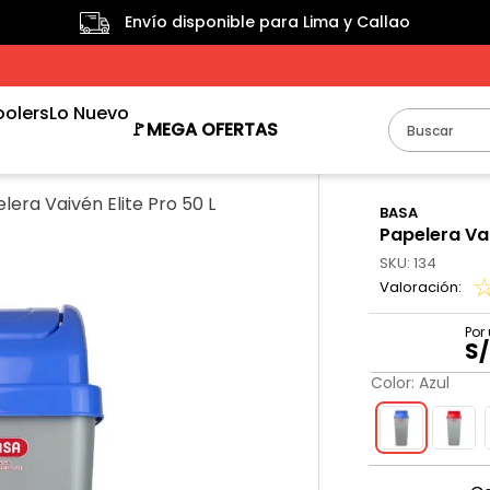
Envío disponible para Lima y Callao
oolers
Lo Nuevo
Buscar
🚩MEGA OFERTAS
TÉRMINOS MÁS BUSCADOS
lera Vaivén Elite Pro 50 L
1
.
taper
BASA
Papelera Vai
2
.
termo
SKU
:
134
3
.
cooler
4
.
tacho
S/
5
.
tachos
Color
:
Azul
6
.
escurridor
7
.
bclear
8
.
papelera