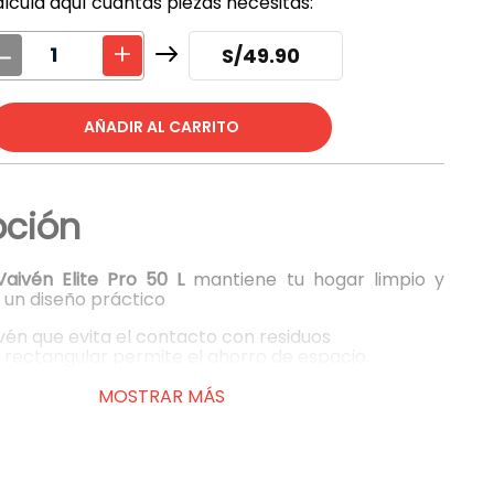
lcula aquí cuántas piezas necesitas:
S/
49.90
pción
aivén Elite Pro 50 L
mantiene tu hogar limpio y
un diseño práctico
vén que evita el contacto con residuos
 rectangular permite el ahorro de espacio.
 mayor cobertura que sujeta mejor la bolsa
MOSTRAR MÁS
esistente para uso prolongado
:
Polietileno de alta densidad (PEAD) 100% virgen.
aprox:
Largo: 40.5 cm x Ancho: 29.6 cm x Altura: