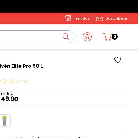
Tiendas
Suscríbete
0
vén Elite Pro 50 L
☆
☆
☆
☆
☆
49
.
90