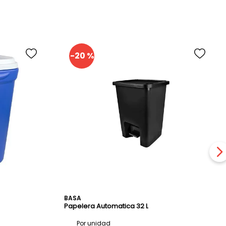
ad:
50L
-
20 %
BASA
Papelera Automatica 32 L