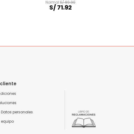
S/
89
.
90
S/
71
.
92
 cliente
ndiciones
oluciones
 Datos personales
o equipo