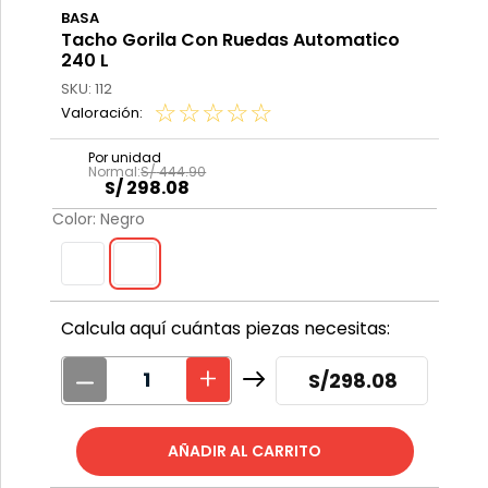
BASA
Tacho Gorila Con Ruedas Automatico
240 L
SKU
:
112
☆
☆
☆
☆
☆
S/
444
.
90
S/
298
.
08
Color
:
Negro
Calcula aquí cuántas piezas necesitas:
S/
298.08