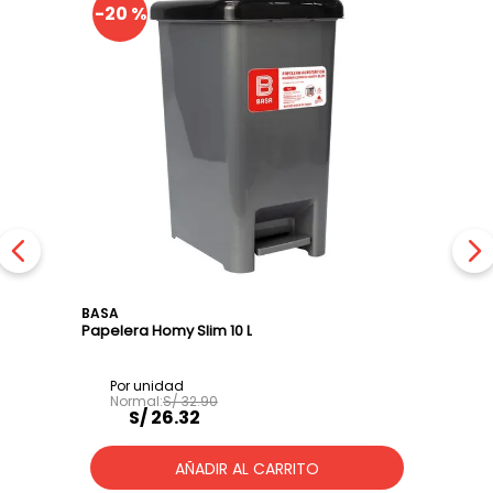
-
20 %
BASA
Papelera Homy Slim 10 L
S/
32
.
90
S/
26
.
32