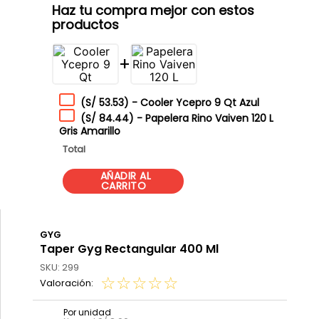
Haz tu compra mejor con estos
productos
+
(
S/ 53.53
)
-
Cooler Ycepro 9 Qt Azul
(
S/ 84.44
)
-
Papelera Rino Vaiven 120 L
Gris Amarillo
Total
GYG
Taper Gyg Rectangular 400 Ml
SKU
:
299
☆
☆
☆
☆
☆