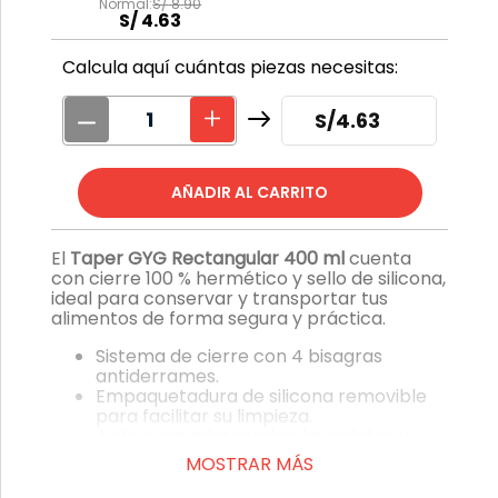
S/
8
.
90
S/
4
.
63
Calcula aquí cuántas piezas necesitas:
S/
4.63
El
Taper GYG Rectangular 400 ml
cuenta
con cierre 100 % hermético y sello de silicona,
ideal para conservar y transportar tus
alimentos de forma segura y práctica.
Sistema de cierre con 4 bisagras
antiderrames.
Empaquetadura de silicona removible
para facilitar su limpieza.
Apto para microondas, lavaplatos y
congelador.
MOSTRAR MÁS
Para uso en microondas, retirar la tapa.
Libre de BPA y apto para contacto con