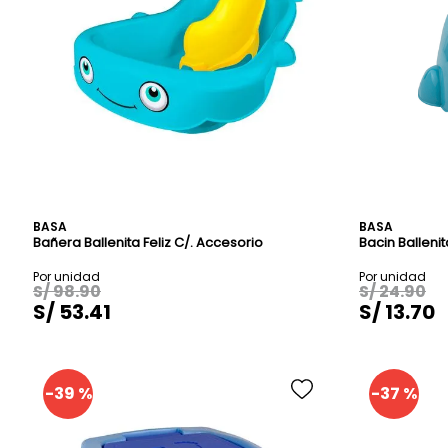
SILLAS DE COME
COMBO
BASA
BASA
Bañera Ballenita Feliz C/. Accesorio
Bacin Ballenit
S/
98
.
90
S/
24
.
90
S/
53
.
41
S/
13
.
70
-
39 %
-
37 %