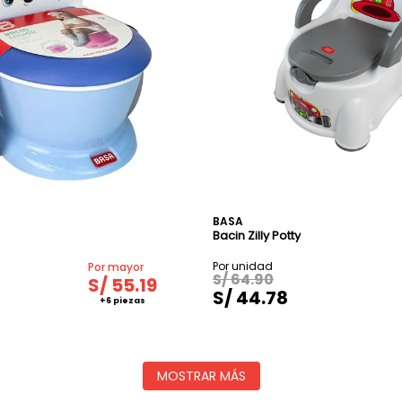
BASA
Bacin Zilly Potty
S/
64
.
90
S/
55
.
19
S/
44
.
78
MOSTRAR MÁS