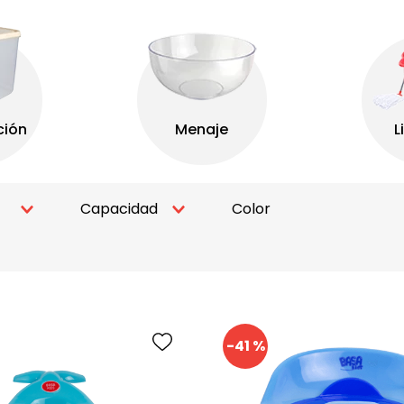
9
.
caja conservadora
10
.
botella
Capacidad
Color
500 Ml
Lila C/ Rosado
1 L
Celeste Bebe
Verde Claro
-
41 %
TACION
Verde agua