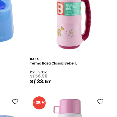
de
Rojo
BASA
Termo Basa Classic Bebe 1L
S/
56
.
90
S/
33
.
57
-
35 %