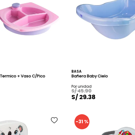
Rosado
Rosado C/ Blanco
Rosado C/ Lila
Turquesa
Turquesa C/ Amarill
BASA
Termico + Vaso C/Pico
Bañera Baby Cielo
Turquesa C/ Blanco
Verde
S/
45
.
90
S/
29
.
38
Verde C/ Amarillo
-
31 %