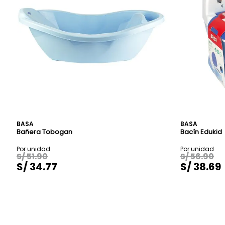
BASA
BASA
Bañera Tobogan
Bacín Edukid
S/
51
.
90
S/
56
.
90
S/
34
.
77
S/
38
.
69