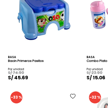
BASA
BASA
Bacin Primeros Pasitos
Combo Plato 
S/
74
.
90
S/
23
.
90
S/
45
.
69
S/
15
.
06
-
33 %
-
32 %