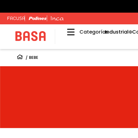
Categorías
Industrial
❄️C
BEBE