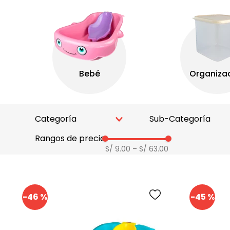
Categoría
Sub-Categoría
Rangos de precio
ASEO DEL BEBE
BACINES
S/ 9.00
–
S/ 63.00
MENAJE PARA BEBE
BAÑERAS
TERMOS
-
46 %
-
45 %
SET DE ALIMEN