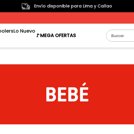
Envío disponible para Lima y Callao
oolers
Lo Nuevo
Buscar
🚩MEGA OFERTAS
TÉRMINOS MÁS BUSCADOS
1
.
taper
2
.
cooler
3
.
termo
4
.
tacho
5
.
tachos
6
.
escurridor
7
.
bclear
8
.
papelera