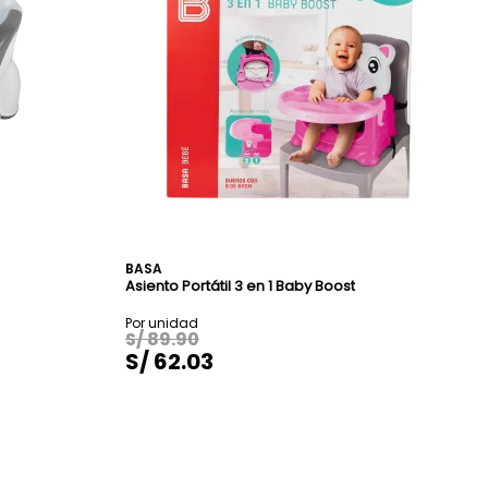
BASA
Asiento Portátil 3 en 1 Baby Boost
S/
89
.
90
S/
62
.
03