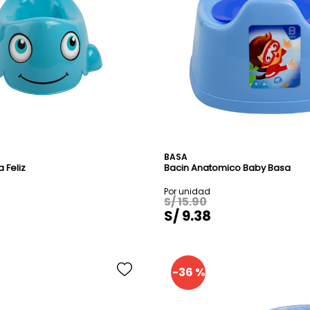
R
Rosado C/ Fucsia
Blanco C/ Verde Ja
Amarillo C/ Rojo
Azul C/ Celeste
Azul C/ Amarillo C/ 
Blanco
BASA
a Feliz
Bacin Anatomico Baby Basa
Blanco C/ Gris
S/
15
.
90
Blanco C/ Rosado
S/
9
.
38
Blanco C/ Turquesa
-
36 %
Celeste
Celeste C/ Azul