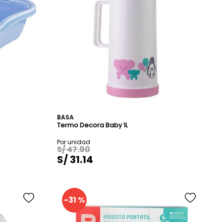
o
BASA
Termo Decora Baby 1L
S/
47
.
90
S/
31
.
14
-
31 %