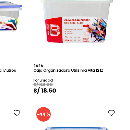
BASA
17 Litros
Caja Organizadora Utilisima Alta 12 Lt
S/
34
.
90
S/
18
.
50
-
44 %