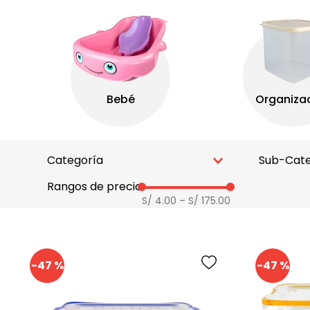
Categoría
Sub-Cate
Rangos de precio
ORGANIZACION DE COCINA
CAJA
S/ 4.00
–
S/ 175.00
ORGANIZACION DEL HOGAR
ORGA
ORGANIZACION DEL NEGOCIO
CAJA
-
47 %
-
47 %
ORGANIZACION DE COMEDOR
CAJA