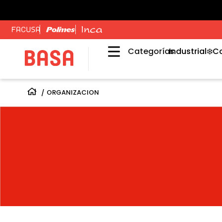
Categorías
Industrial
❄️C
ORGANIZACION