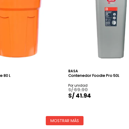
BASA
 80 L
Contenedor Foodie Pro 50L
S/
69
.
90
S/
41
.
94
MOSTRAR MÁS