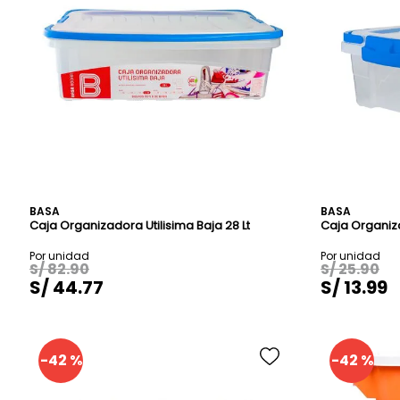
BASA
BASA
Caja Organizadora Utilisima Baja 28 Lt
Caja Organiza
S/
82
.
90
S/
25
.
90
S/
44
.
77
S/
13
.
99
-
42 %
-
42 %