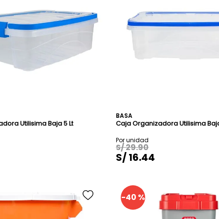
Azul
Beige
Blanco Marmoleado
Verde Claro
BASA
dora Utilisima Baja 5 Lt
Caja Organizadora Utilisima Baja 
S/
29
.
90
S/
16
.
44
-
40 %