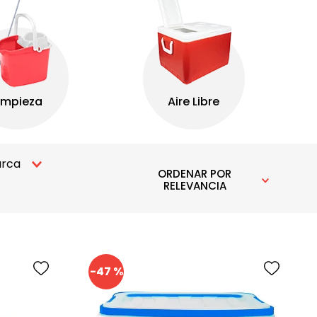
rca
ORDENAR POR
RELEVANCIA
BASA
BCLEAR
GYG
-
47 %