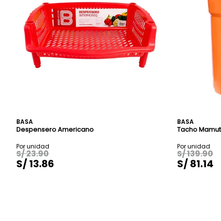
BASA
BASA
Despensero Americano
Tacho Mamute
S/
23
.
90
S/
139
.
90
S/
13
.
86
S/
81
.
14