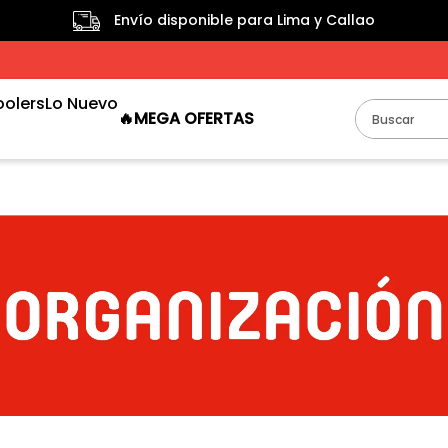
Envío disponible para Lima y Callao
oolers
Lo Nuevo
Buscar
🔥MEGA OFERTAS
TÉRMINOS MÁS BUSCADOS
1
.
taper
2
.
termo
3
.
cooler
4
.
tacho
5
.
tachos
6
.
escurridor
7
.
bclear
8
.
papelera