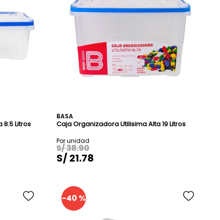
BASA
8.5 Litros
Caja Organizadora Utilisima Alta 19 Litros
S/
38
.
90
S/
21
.
78
-
40 %