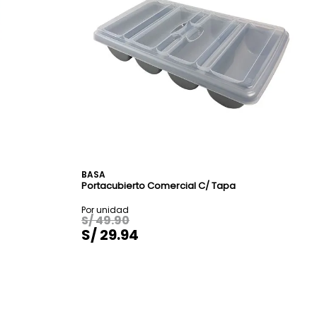
BASA
Portacubierto Comercial C/ Tapa
S/
49
.
90
S/
29
.
94