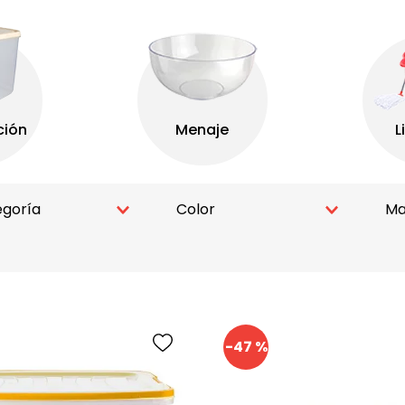
9
.
botella
10
.
caja conservadora
goría
Color
Ma
S CONSERVADORAS
Rojo
NIZADORES
Naranja
S
Transparente
-
47 %
S ORGANIZADORAS
Gris