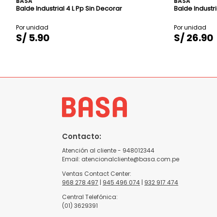
BASA
BASA
Balde Industrial 4 L Pp Sin Decorar
Balde Industri
S/
5
.
90
S/
26
.
90
Contacto:
Atención al cliente - 948012344
Email:
atencionalcliente@basa.com.pe
Ventas Contact Center:
968 278 497
|
945 496 074
|
932 917 474
Central Telefónica:
(01) 3629391