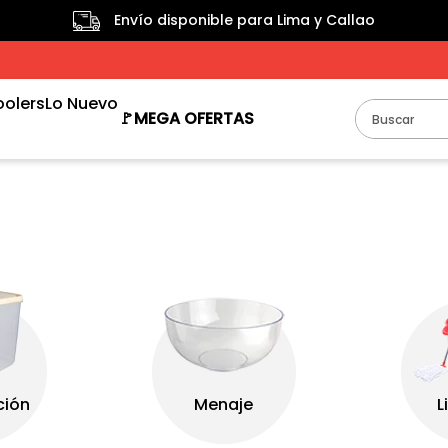
Envío disponible para Lima y Callao
oolers
Lo Nuevo
Buscar
🚩MEGA OFERTAS
TÉRMINOS MÁS BUSCADOS
1
.
taper
2
.
termo
3
.
tacho
4
.
cooler
5
.
tachos
6
.
escurridor
7
.
papelera
8
.
bclear