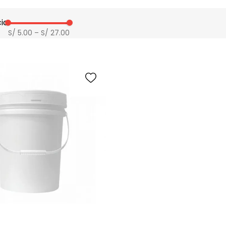
9
.
silla
io
10
.
sillas
S/ 5.00
–
S/ 27.00